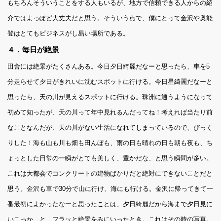
もちろんそういうことをする人もいるが、地方で信頼できる人からの紹
介ではよっぽど大丈夫だと思う。そういう点で、僕にとって金沢や奥能
登はとてもビジネスがし易い場所である。
４．毎日が絶景
田舎には絶景がたくさんある。今日夕日綺麗だなーと思ったら、車を5
分走らせて夕日がきれいに沈むスポットに行ける。今日星綺麗だなーと
思ったら、天の川が見えるスポットに行ける。珠洲に通うようになって
初めて知ったが、天の川って年中見れるんだってね！考えれば当たり前
なことなんだが、天の川がない生活になれてしまっているので、びっく
りした！海も山も川も畑も田んぼも、雨の日も晴れの日も朝も夜も、ち
ょっとした日常の一瞬がとても美しく、豊かだな、と思う瞬間が多い。
これは大都会でコンクリートの建物ばかりだと絶対にできないことだと
思う。金沢も車で30分で山に行け、海にも行ける。金沢に帰ってきて一
番最初によかったなーと思ったことは、夕日綺麗だから海まで夕日見に
いこっか、と、フラッと絶景をみにいったとき。これはその時の写真。