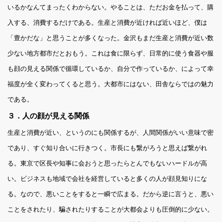
いるかなんてまったくわからない。やることは、ただお金を払って、購
入する、消費するだけである。生産と消費が近ければ近いほど、僕は
「豊かだな」と思うことが多くなった。金沢もまだ生産と消費が近い数
少ない地方都市だとおもう。これは食に限らず、日常的に使う食器や服
も顔の見える関係で循環しているか、自分で作っているか、によって幸
福度が全く変わってくると思う。大都市にはない、田舎ならではの魅力
である。
３．人の顔が見える関係
生産と消費が近い、というのにも関係するが、人間関係がいい意味で密
であり、すぐ知り合いに行きつく。市長にも繋がろうと思えば繋がれ
る。東京で区長や知事に会おうと思ったらとんでもないハードルが高
い。ビジネスも地域で会社を経営していると多くの人が顔見知りにな
る。なので、悪いことをすると一瞬で広まる。だから逆に言うと、悪い
ことをされたり、騙されたりすることが大都会よりも圧倒的に少ない。