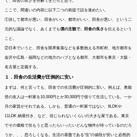
て、田舎の良さを分解できたらと思う。
ここで、間違いの内容に以下二つの前提で話を進めたい。
①決して都市が悪い、田舎がいい、都市がいい、田舎が悪い、という二
元的な議論でなく、あくまでも
僕の主観で、田舎の良さ
を伝えるという
こと。
②日本でいうと、田舎を限界集落などを多数抱える市町村、地方都市を
金沢や広島・福岡などの地方のハブとなる都市、大都市を東京・大阪・
名古屋と定義する。
１．田舎の生活費が圧倒的に安い
まずは、何と言っても、田舎での生活費が圧倒的に安い。例えば、奥能
登の友人は一軒家を10,000円とか30,000円で借りて生活している。一か
月の家賃がそれである。しかも、普通の一軒家ではない、8LDKや
11LDK 納屋付き、など、信じられないくらいの大きな家である。東京
でその価格で住もうと思ったらいったいどんな物件が待っているのだろ
うか、、、恐ろしくなる。生活の基盤である”住”の値段が安いと必然的